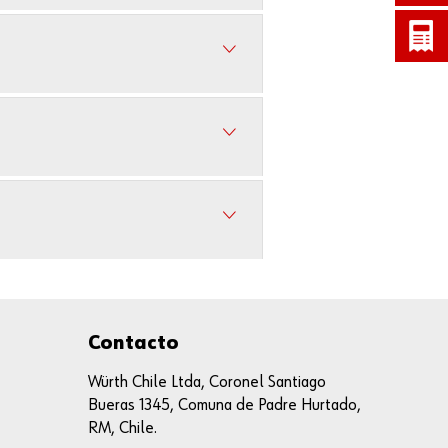
Número de
usuario
Contraseña
¿Ha olvidado
la contraseña?
Recordar
datos de
acceso
Contacto
Würth Chile Ltda, Coronel Santiago
Iniciar
sesión
Bueras 1345, Comuna de Padre Hurtado,
RM, Chile.