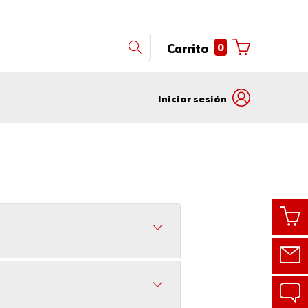
0
Carrito
Iniciar sesión
Con
Con
código
correo
de
electrónico
cliente
Código de
cliente